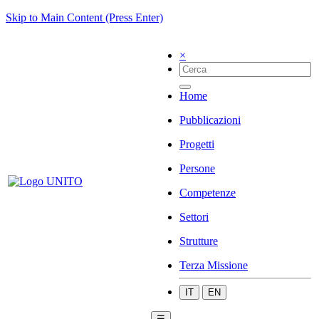
Skip to Main Content (Press Enter)
×
Home
Pubblicazioni
Progetti
Persone
Competenze
Settori
Strutture
Terza Missione
IT
EN
☰