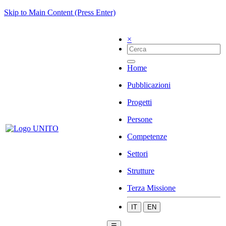
Skip to Main Content (Press Enter)
×
Home
Pubblicazioni
Progetti
Persone
Competenze
Settori
Strutture
Terza Missione
IT
EN
☰