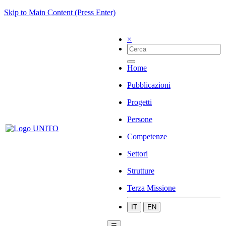
Skip to Main Content (Press Enter)
×
Home
Pubblicazioni
Progetti
Persone
Competenze
Settori
Strutture
Terza Missione
IT
EN
☰