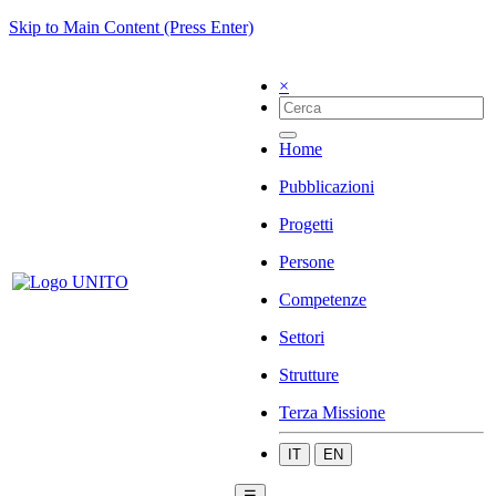
Skip to Main Content (Press Enter)
×
Home
Pubblicazioni
Progetti
Persone
Competenze
Settori
Strutture
Terza Missione
IT
EN
☰