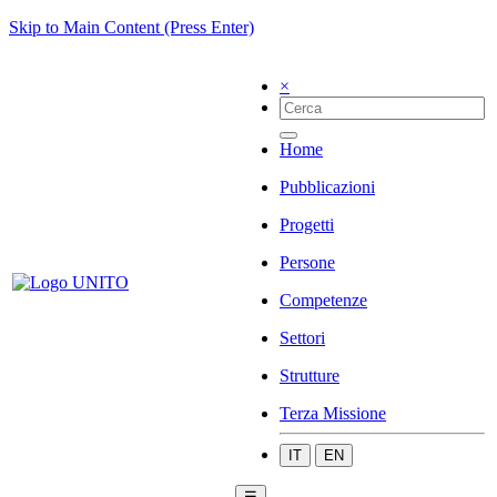
Skip to Main Content (Press Enter)
×
Home
Pubblicazioni
Progetti
Persone
Competenze
Settori
Strutture
Terza Missione
IT
EN
☰