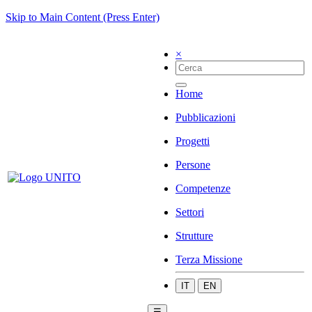
Skip to Main Content (Press Enter)
×
Home
Pubblicazioni
Progetti
Persone
Competenze
Settori
Strutture
Terza Missione
IT
EN
☰