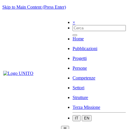
Skip to Main Content (Press Enter)
×
Home
Pubblicazioni
Progetti
Persone
Competenze
Settori
Strutture
Terza Missione
IT
EN
☰