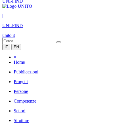
UNI-FIND
|
UNI-FIND
unito.it
IT
EN
×
Home
Pubblicazioni
Progetti
Persone
Competenze
Settori
Strutture