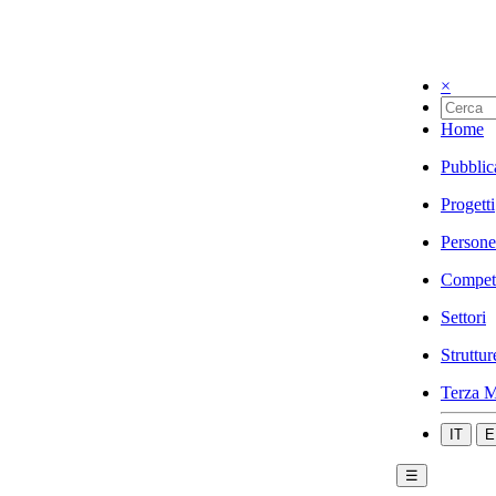
×
Home
Pubblic
Progetti
Persone
Compet
Settori
Struttur
Terza M
IT
E
☰