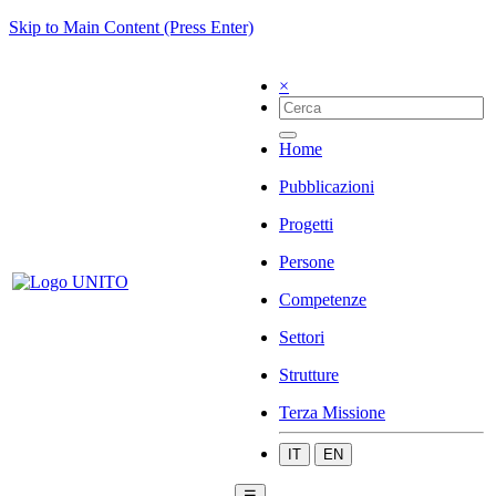
Skip to Main Content (Press Enter)
×
Home
Pubblicazioni
Progetti
Persone
Competenze
Settori
Strutture
Terza Missione
IT
EN
☰