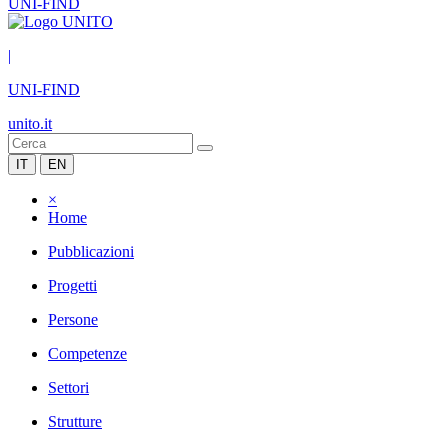
UNI-FIND
|
UNI-FIND
unito.it
IT
EN
×
Home
Pubblicazioni
Progetti
Persone
Competenze
Settori
Strutture