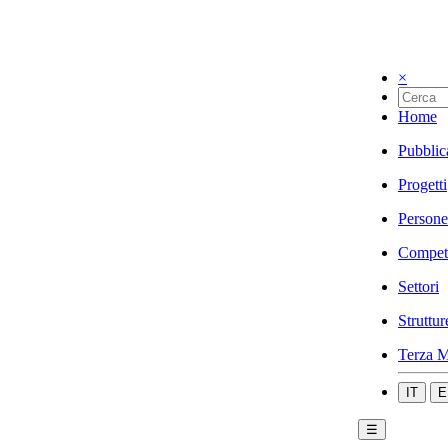
×
Home
Pubblic
Progetti
Persone
Compet
Settori
Struttur
Terza M
IT
E
☰