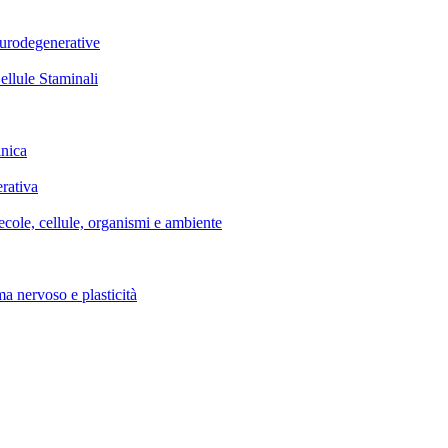
rodegenerative
lule Staminali
nica
rativa
, cellule, organismi e ambiente
ervoso e plasticità