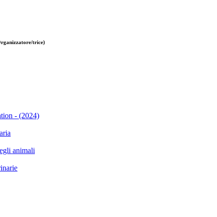
rganizzatore/trice)
tion - (2024)
ria
li animali
narie