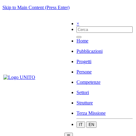
Skip to Main Content (Press Enter)
×
Home
Pubblicazioni
Progetti
Persone
Competenze
Settori
Strutture
Terza Missione
IT
EN
☰