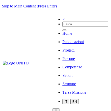
Skip to Main Content (Press Enter)
×
Home
Pubblicazioni
Progetti
Persone
Competenze
Settori
Strutture
Terza Missione
IT
EN
☰