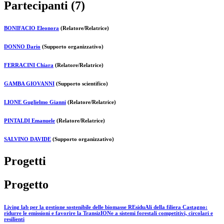
Partecipanti (7)
BONIFACIO Eleonora
(Relatore/Relatrice)
DONNO Dario
(Supporto organizzativo)
FERRACINI Chiara
(Relatore/Relatrice)
GAMBA GIOVANNI
(Supporto scientifico)
LIONE Guglielmo Gianni
(Relatore/Relatrice)
PINTALDI Emanuele
(Relatore/Relatrice)
SALVINO DAVIDE
(Supporto organizzativo)
Progetti
Progetto
Living lab per la gestione sostenibile delle biomasse REsiduAli della filiera Castagno:
ridurre le emissioni e favorire la TransizIONe a sistemi forestali competitivi, circolari e
resilienti