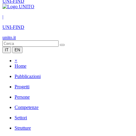
UNI-FIND
|
UNI-FIND
unito.it
IT
EN
×
Home
Pubblicazioni
Progetti
Persone
Competenze
Settori
Strutture