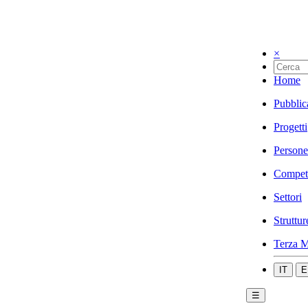
×
Home
Pubblic
Progetti
Persone
Compet
Settori
Struttur
Terza M
IT
E
☰