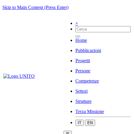
Skip to Main Content (Press Enter)
×
Home
Pubblicazioni
Progetti
Persone
Competenze
Settori
Strutture
Terza Missione
IT
EN
☰