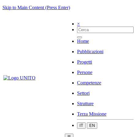
Skip to Main Content (Press Enter)
×
Home
Pubblicazioni
Progetti
Persone
Competenze
Settori
Strutture
Terza Missione
IT
EN
☰