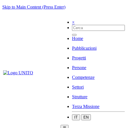
Skip to Main Content (Press Enter)
×
Home
Pubblicazioni
Progetti
Persone
Competenze
Settori
Strutture
Terza Missione
IT
EN
☰