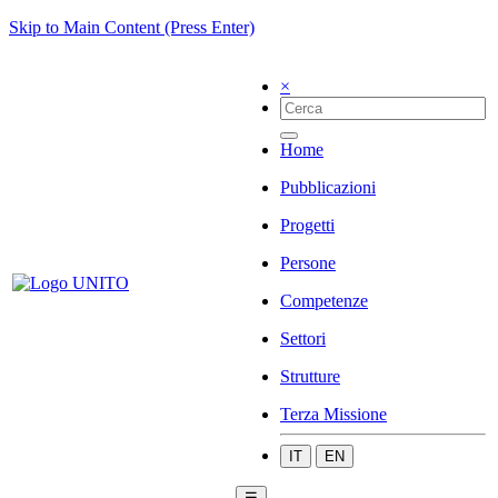
Skip to Main Content (Press Enter)
×
Home
Pubblicazioni
Progetti
Persone
Competenze
Settori
Strutture
Terza Missione
IT
EN
☰