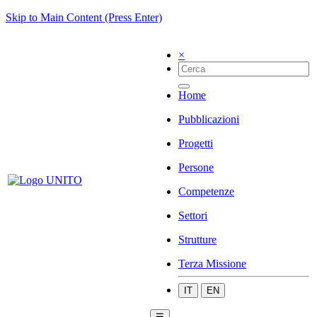
Skip to Main Content (Press Enter)
×
Home
Pubblicazioni
Progetti
Persone
Competenze
Settori
Strutture
Terza Missione
IT
EN
☰