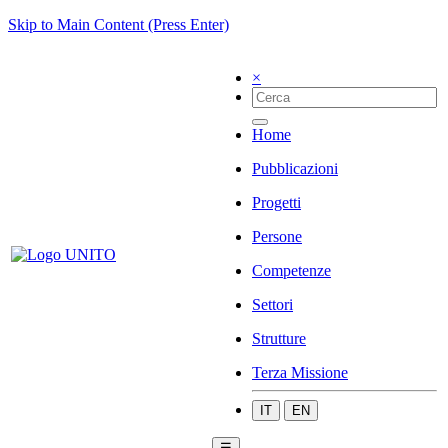
Skip to Main Content (Press Enter)
×
Home
Pubblicazioni
Progetti
Persone
Competenze
Settori
Strutture
Terza Missione
IT
EN
☰