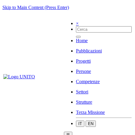
Skip to Main Content (Press Enter)
×
Home
Pubblicazioni
Progetti
Persone
Competenze
Settori
Strutture
Terza Missione
IT
EN
☰