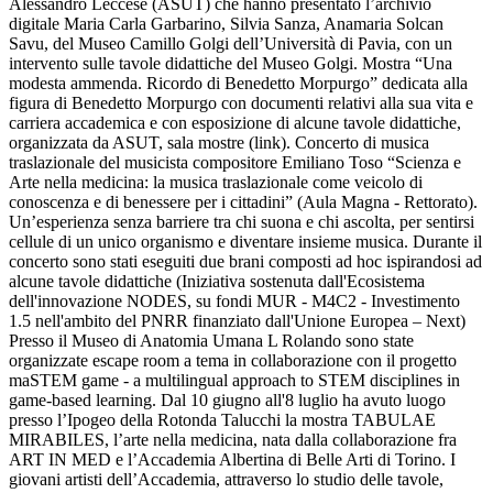
Alessandro Leccese (ASUT) che hanno presentato l’archivio
digitale Maria Carla Garbarino, Silvia Sanza, Anamaria Solcan
Savu, del Museo Camillo Golgi dell’Università di Pavia, con un
intervento sulle tavole didattiche del Museo Golgi. Mostra “Una
modesta ammenda. Ricordo di Benedetto Morpurgo” dedicata alla
figura di Benedetto Morpurgo con documenti relativi alla sua vita e
carriera accademica e con esposizione di alcune tavole didattiche,
organizzata da ASUT, sala mostre (link). Concerto di musica
traslazionale del musicista compositore Emiliano Toso “Scienza e
Arte nella medicina: la musica traslazionale come veicolo di
conoscenza e di benessere per i cittadini” (Aula Magna - Rettorato).
Un’esperienza senza barriere tra chi suona e chi ascolta, per sentirsi
cellule di un unico organismo e diventare insieme musica. Durante il
concerto sono stati eseguiti due brani composti ad hoc ispirandosi ad
alcune tavole didattiche (Iniziativa sostenuta dall'Ecosistema
dell'innovazione NODES, su fondi MUR - M4C2 - Investimento
1.5 nell'ambito del PNRR finanziato dall'Unione Europea – Next)
Presso il Museo di Anatomia Umana L Rolando sono state
organizzate escape room a tema in collaborazione con il progetto
maSTEM game - a multilingual approach to STEM disciplines in
game-based learning. Dal 10 giugno all'8 luglio ha avuto luogo
presso l’Ipogeo della Rotonda Talucchi la mostra TABULAE
MIRABILES, l’arte nella medicina, nata dalla collaborazione fra
ART IN MED e l’Accademia Albertina di Belle Arti di Torino. I
giovani artisti dell’Accademia, attraverso lo studio delle tavole,