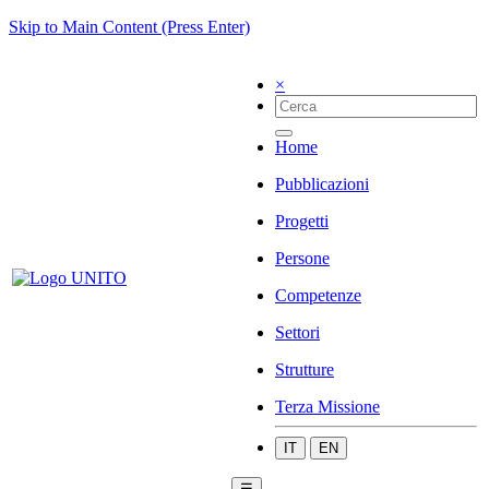
Skip to Main Content (Press Enter)
×
Home
Pubblicazioni
Progetti
Persone
Competenze
Settori
Strutture
Terza Missione
IT
EN
☰