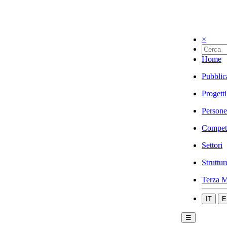
×
Home
Pubblic
Progetti
Persone
Compet
Settori
Struttur
Terza M
IT
E
☰