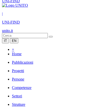
UNI-FIND
|
UNI-FIND
unito.it
IT
EN
×
Home
Pubblicazioni
Progetti
Persone
Competenze
Settori
Strutture