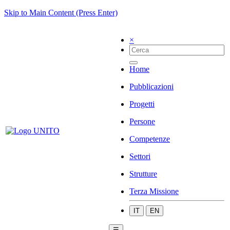
Skip to Main Content (Press Enter)
×
Home
Pubblicazioni
Progetti
Persone
Competenze
Settori
Strutture
Terza Missione
IT
EN
☰