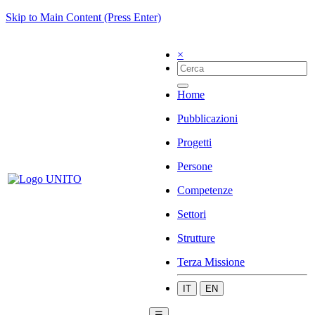
Skip to Main Content (Press Enter)
×
Home
Pubblicazioni
Progetti
Persone
Competenze
Settori
Strutture
Terza Missione
IT
EN
☰