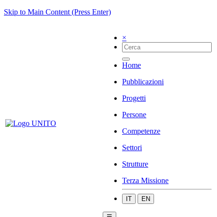
Skip to Main Content (Press Enter)
×
Home
Pubblicazioni
Progetti
Persone
Competenze
Settori
Strutture
Terza Missione
IT
EN
☰