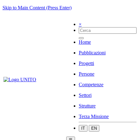
Skip to Main Content (Press Enter)
×
Home
Pubblicazioni
Progetti
Persone
Competenze
Settori
Strutture
Terza Missione
IT
EN
☰