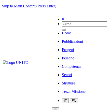
Skip to Main Content (Press Enter)
×
Home
Pubblicazioni
Progetti
Persone
Competenze
Settori
Strutture
Terza Missione
IT
EN
☰