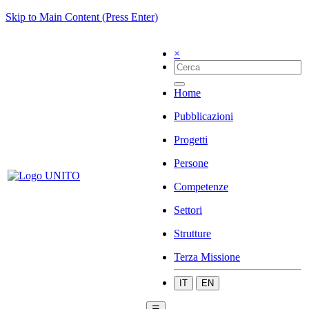
Skip to Main Content (Press Enter)
×
Home
Pubblicazioni
Progetti
Persone
Competenze
Settori
Strutture
Terza Missione
IT
EN
☰