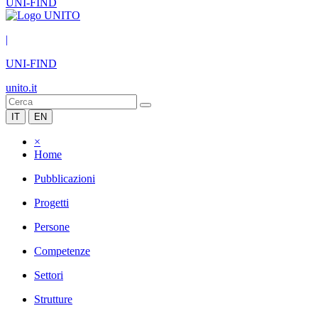
UNI-FIND
|
UNI-FIND
unito.it
IT
EN
×
Home
Pubblicazioni
Progetti
Persone
Competenze
Settori
Strutture