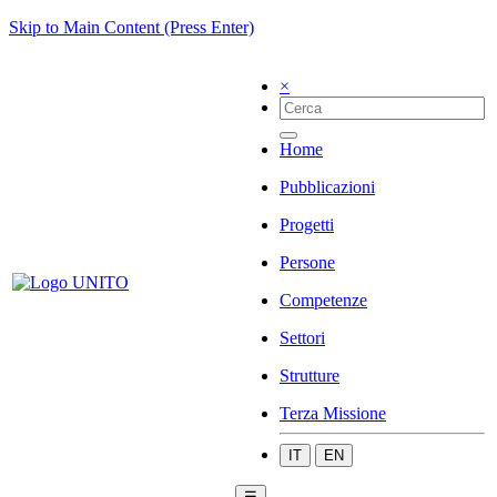
Skip to Main Content (Press Enter)
×
Home
Pubblicazioni
Progetti
Persone
Competenze
Settori
Strutture
Terza Missione
IT
EN
☰