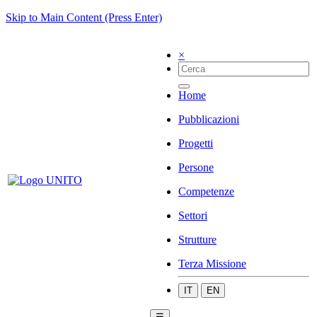
Skip to Main Content (Press Enter)
×
Home
Pubblicazioni
Progetti
Persone
Competenze
Settori
Strutture
Terza Missione
IT
EN
☰