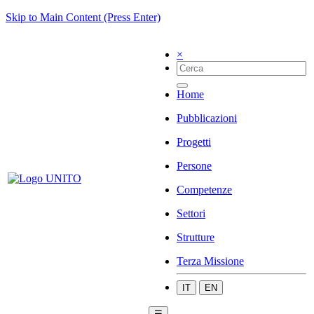
Skip to Main Content (Press Enter)
×
Home
Pubblicazioni
Progetti
Persone
Competenze
Settori
Strutture
Terza Missione
IT
EN
☰