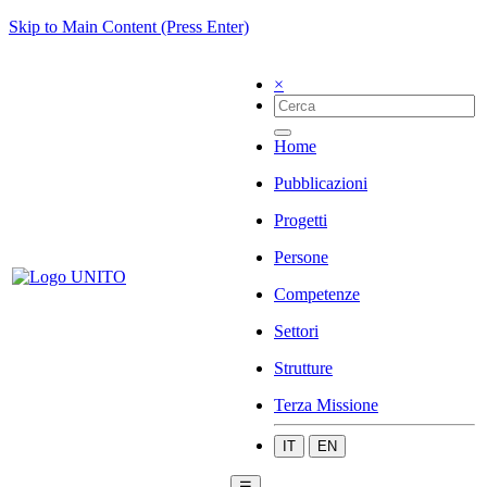
Skip to Main Content (Press Enter)
×
Home
Pubblicazioni
Progetti
Persone
Competenze
Settori
Strutture
Terza Missione
IT
EN
☰