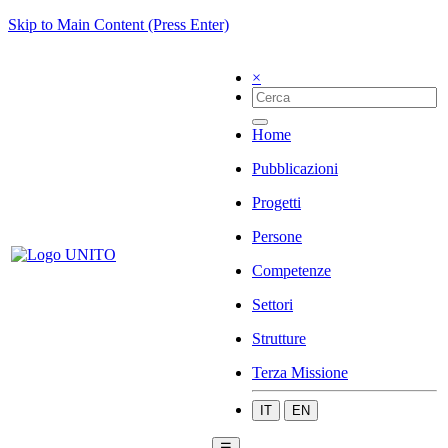
Skip to Main Content (Press Enter)
×
Home
Pubblicazioni
Progetti
Persone
Competenze
Settori
Strutture
Terza Missione
IT
EN
☰