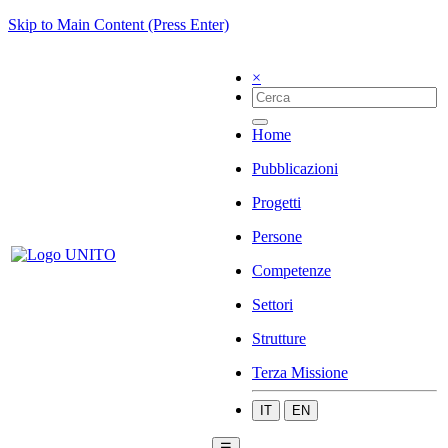
Skip to Main Content (Press Enter)
×
Home
Pubblicazioni
Progetti
Persone
Competenze
Settori
Strutture
Terza Missione
IT
EN
☰