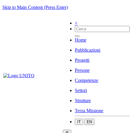
Skip to Main Content (Press Enter)
×
Home
Pubblicazioni
Progetti
Persone
Competenze
Settori
Strutture
Terza Missione
IT
EN
☰