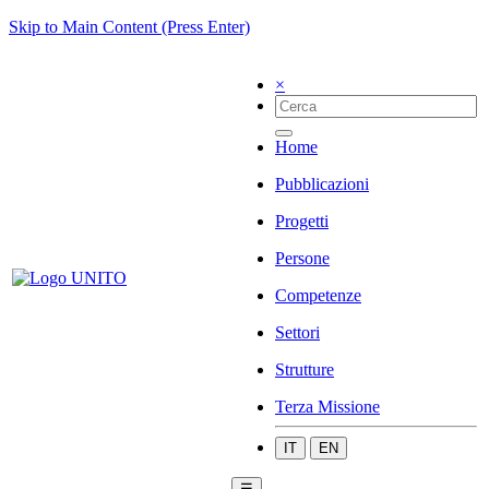
Skip to Main Content (Press Enter)
×
Home
Pubblicazioni
Progetti
Persone
Competenze
Settori
Strutture
Terza Missione
IT
EN
☰