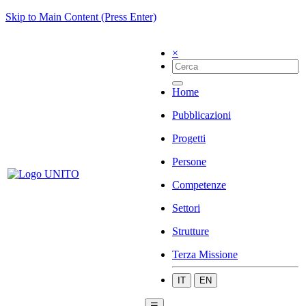
Skip to Main Content (Press Enter)
×
Home
Pubblicazioni
Progetti
Persone
Competenze
Settori
Strutture
Terza Missione
IT
EN
☰