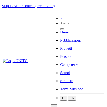
Skip to Main Content (Press Enter)
×
Home
Pubblicazioni
Progetti
Persone
Competenze
Settori
Strutture
Terza Missione
IT
EN
☰