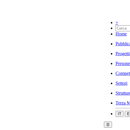
×
Home
Pubblic
Progetti
Persone
Compet
Settori
Struttur
Terza M
IT
E
☰