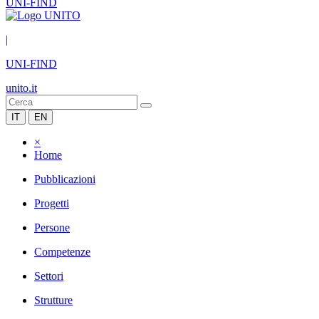
UNI-FIND
|
UNI-FIND
unito.it
IT
EN
×
Home
Pubblicazioni
Progetti
Persone
Competenze
Settori
Strutture