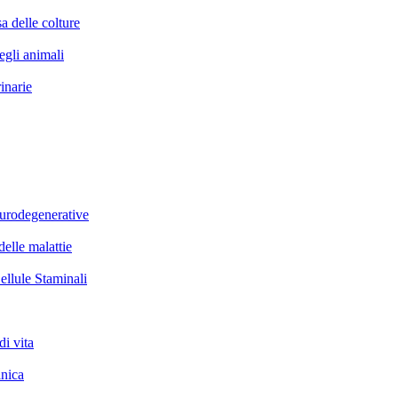
elle colture
li animali
narie
rodegenerative
le malattie
lule Staminali
i vita
nica