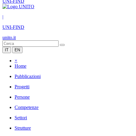
UNI-FIND
|
UNI-FIND
unito.it
IT
EN
×
Home
Pubblicazioni
Progetti
Persone
Competenze
Settori
Strutture