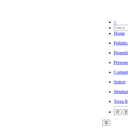
×
Home
Pubblic
Progetti
Persone
Compet
Settori
Struttur
Terza M
IT
E
☰