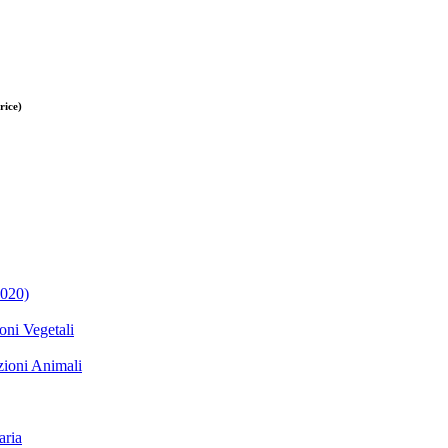
rice)
2020)
i Vegetali
oni Animali
ria