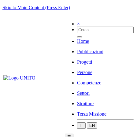
Skip to Main Content (Press Enter)
×
Home
Pubblicazioni
Progetti
Persone
Competenze
Settori
Strutture
Terza Missione
IT
EN
☰