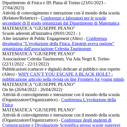
Dipartimento di Fisica e IIS Plana di Torino (23/01/2023 -
27/04/2023)
Attività di coinvolgimento e interazione con il mondo della scuola
(Relatore/Relatrice)
-
Conferenze e laboratori per le scuole
secondarie di II grado organizzati dal Dipartimento di Matematica
MATEMATICA "GIUSEPPE PEANO"
Scuole aderenti all'iniziativa (09/01/2023 - )
Altre iniziative di Public Engagement (Altro)
-
Conferenza
divulgativa "L'evoluzione della Fisica. Einstein aveva ragione"
organizzata dall'associazione Celestia Taurinorum
MATEMATICA "GIUSEPPE PEANO"
Associazione Celestia Taurinorum, Via Ada Negri 8, Torino
(22/11/2022 - 22/11/2022)
Pubblicazioni (cartacee e digitali) dedicate al pubblico non esperto
(Altro)
-
WHY CAN’T YOU ESCAPE A BLACK HOLE? -
pubblicazione articolo nella rivista on line Frontiers for young minds
MATEMATICA "GIUSEPPE PEANO"
On lin (26/04/2022 - 26/04/2022)
Attività di coinvolgimento e interazione con il mondo della scuola
(Organizzatore/Organizzatrice)
-
Conferenza L'evoluzione della
Fisica
MATEMATICA "GIUSEPPE PEANO"
Attività di coinvolgimento e interazione con il mondo della scuola
(Organizzatore/Organizzatrice)
-
Conferenze degli studenti di
Comunicazione e Divulgazione Scientifica presso scuole superiori