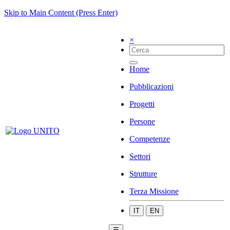
Skip to Main Content (Press Enter)
×
Home
Pubblicazioni
Progetti
Persone
Competenze
Settori
Strutture
Terza Missione
IT
EN
☰