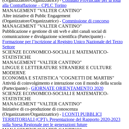
(Organizzatore/Organizzatrice)
-
Comitato Provinciale per la lotta
alla Contraffazione – CPLC Torino
MANAGEMENT "VALTER CANTINO"
Altre iniziative di Public Engagement
(Organizzatore/Organizzatrice)
-
Commissione di concorso
MANAGEMENT "VALTER CANTINO"
Pubblicazione e gestione di siti web e altri canali social di
comunicazione e divulgazione scientifica (Partecipante)
-
Formazione per l’iscrizione al Registro Unico Nazionale del Terzo
Settore
SCIENZE ECONOMICO-SOCIALI E MATEMATICO-
STATISTICHE
MANAGEMENT "VALTER CANTINO"
LINGUE E LETTERATURE STRANIERE E CULTURE
MODERNE
ECONOMIA E STATISTICA "COGNETTI DE MARTIIS"
Attività di coinvolgimento e interazione con il mondo della scuola
(Partecipante)
-
GIORNATE ORIENTAMENTO 2020
SCIENZE ECONOMICO-SOCIALI E MATEMATICO-
STATISTICHE
MANAGEMENT "VALTER CANTINO"
Iniziative di co-produzione di conoscenza
(Organizzatore/Organizzatrice)
-
I CONTI PUBBLICI
TERRITORIALI (CPT). Presentazione del Rapporto 2020-2023
sulla Spesa Regionale per le generazioni future