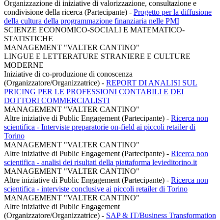
Organizzazione di iniziative di valorizzazione, consultazione e
condivisione della ricerca (Partecipante)
-
Progetto per la diffusione
della cultura della programmazione finanziaria nelle PMI
SCIENZE ECONOMICO-SOCIALI E MATEMATICO-
STATISTICHE
MANAGEMENT "VALTER CANTINO"
LINGUE E LETTERATURE STRANIERE E CULTURE
MODERNE
Iniziative di co-produzione di conoscenza
(Organizzatore/Organizzatrice)
-
REPORT DI ANALISI SUL
PRICING PER LE PROFESSIONI CONTABILI E DEI
DOTTORI COMMERCIALISTI
MANAGEMENT "VALTER CANTINO"
Altre iniziative di Public Engagement (Partecipante)
-
Ricerca non
scientifica - Interviste preparatorie on-field ai piccoli retailer di
Torino
MANAGEMENT "VALTER CANTINO"
Altre iniziative di Public Engagement (Partecipante)
-
Ricerca non
scientifica - analisi dei risultati della piattaforma levieditorino.it
MANAGEMENT "VALTER CANTINO"
Altre iniziative di Public Engagement (Partecipante)
-
Ricerca non
scientifica - interviste conclusive ai piccoli retailer di Torino
MANAGEMENT "VALTER CANTINO"
Altre iniziative di Public Engagement
(Organizzatore/Organizzatrice)
-
SAP & IT/Business Transformation