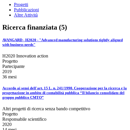
Progetti
Pubblicazioni
Altre Attività
Ricerca finanziata (5)
AVANGARD - H2020 - "Advanced manufacturing solutions tightly aligned
with business needs"
H2020 Innovation action
Progetto
Partecipante
2019
36 mesi
Accordo ai sensi dell'art. 15 L. n. 241/1990. Cooperazione per la ricerca e la
progettazione in ambito di contabilità pubblica “Il bilancio consolidato del
gruppo pubblico CMTO”
Altri progetti di ricerca senza bando competitivo
Progetto
Responsabile scientifico
2020
14 mesi