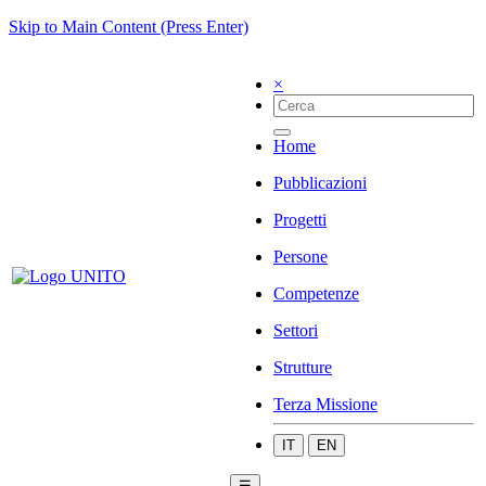
Skip to Main Content (Press Enter)
×
Home
Pubblicazioni
Progetti
Persone
Competenze
Settori
Strutture
Terza Missione
IT
EN
☰