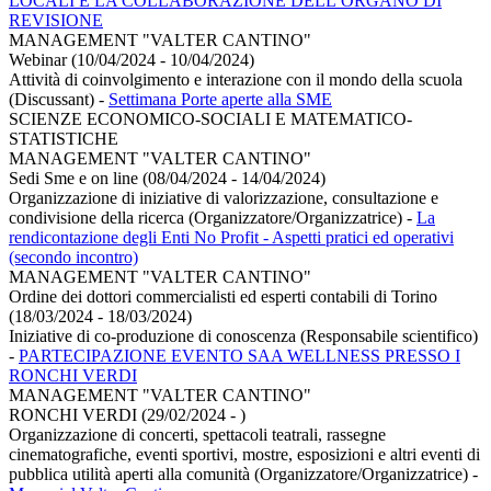
LOCALI E LA COLLABORAZIONE DELL’ORGANO DI
REVISIONE
MANAGEMENT "VALTER CANTINO"
Webinar (10/04/2024 - 10/04/2024)
Attività di coinvolgimento e interazione con il mondo della scuola
(Discussant)
-
Settimana Porte aperte alla SME
SCIENZE ECONOMICO-SOCIALI E MATEMATICO-
STATISTICHE
MANAGEMENT "VALTER CANTINO"
Sedi Sme e on line (08/04/2024 - 14/04/2024)
Organizzazione di iniziative di valorizzazione, consultazione e
condivisione della ricerca (Organizzatore/Organizzatrice)
-
La
rendicontazione degli Enti No Profit - Aspetti pratici ed operativi
(secondo incontro)
MANAGEMENT "VALTER CANTINO"
Ordine dei dottori commercialisti ed esperti contabili di Torino
(18/03/2024 - 18/03/2024)
Iniziative di co-produzione di conoscenza (Responsabile scientifico)
-
PARTECIPAZIONE EVENTO SAA WELLNESS PRESSO I
RONCHI VERDI
MANAGEMENT "VALTER CANTINO"
RONCHI VERDI (29/02/2024 - )
Organizzazione di concerti, spettacoli teatrali, rassegne
cinematografiche, eventi sportivi, mostre, esposizioni e altri eventi di
pubblica utilità aperti alla comunità (Organizzatore/Organizzatrice)
-