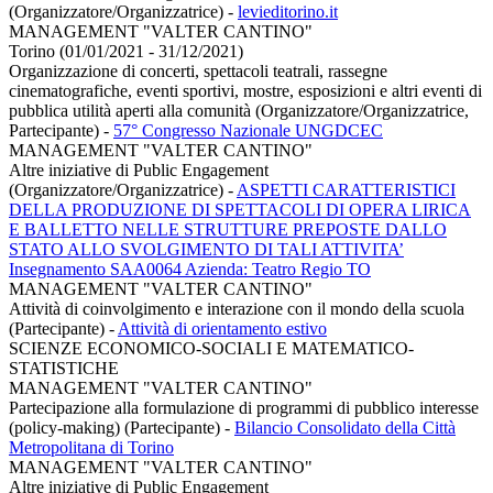
(Organizzatore/Organizzatrice)
-
levieditorino.it
MANAGEMENT "VALTER CANTINO"
Torino (01/01/2021 - 31/12/2021)
Organizzazione di concerti, spettacoli teatrali, rassegne
cinematografiche, eventi sportivi, mostre, esposizioni e altri eventi di
pubblica utilità aperti alla comunità (Organizzatore/Organizzatrice,
Partecipante)
-
57° Congresso Nazionale UNGDCEC
MANAGEMENT "VALTER CANTINO"
Altre iniziative di Public Engagement
(Organizzatore/Organizzatrice)
-
ASPETTI CARATTERISTICI
DELLA PRODUZIONE DI SPETTACOLI DI OPERA LIRICA
E BALLETTO NELLE STRUTTURE PREPOSTE DALLO
STATO ALLO SVOLGIMENTO DI TALI ATTIVITA’
Insegnamento SAA0064 Azienda: Teatro Regio TO
MANAGEMENT "VALTER CANTINO"
Attività di coinvolgimento e interazione con il mondo della scuola
(Partecipante)
-
Attività di orientamento estivo
SCIENZE ECONOMICO-SOCIALI E MATEMATICO-
STATISTICHE
MANAGEMENT "VALTER CANTINO"
Partecipazione alla formulazione di programmi di pubblico interesse
(policy-making) (Partecipante)
-
Bilancio Consolidato della Città
Metropolitana di Torino
MANAGEMENT "VALTER CANTINO"
Altre iniziative di Public Engagement