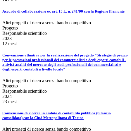
Accordo di collaborazione ex art. 15 L. n. 241/90 con la Regione Piemonte
Altri progetti di ricerca senza bando competitivo
Progetto
Responsabile scientifico
2023
12 mesi
Convenzione attuativa per la realizzazione del progetto “Strategie di prezzo
per le prestazioni professionali dei commercialisti e degli esperti contabili -
attività analisi del mercato degli studi professionali dei commercialisti e
degli esperti contabili a livello locale”
Altri progetti di ricerca senza bando competitivo
Progetto
Responsabile scientifico
2024
23 mesi
Convenzione di ricerca in ambito di contabilità pubblica (bilancio
consolidato) con la Città Metropolitana di Torino
Altri progetti di ricerca senza bando competitivo