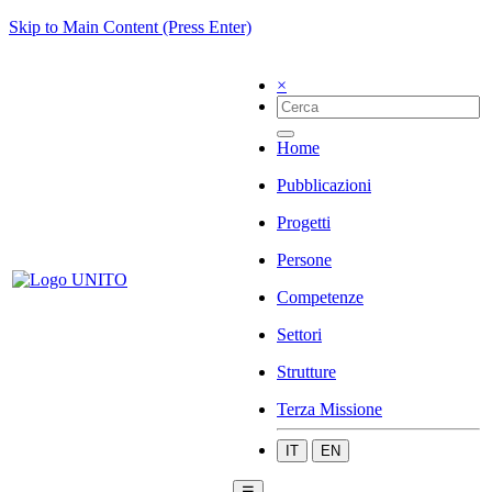
Skip to Main Content (Press Enter)
×
Home
Pubblicazioni
Progetti
Persone
Competenze
Settori
Strutture
Terza Missione
IT
EN
☰