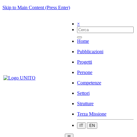
Skip to Main Content (Press Enter)
×
Home
Pubblicazioni
Progetti
Persone
Competenze
Settori
Strutture
Terza Missione
IT
EN
☰