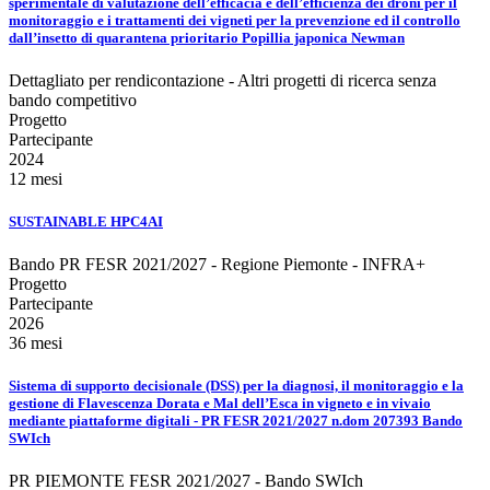
sperimentale di valutazione dell’efficacia e dell’efficienza dei droni per il
monitoraggio e i trattamenti dei vigneti per la prevenzione ed il controllo
dall’insetto di quarantena prioritario Popillia japonica Newman
Dettagliato per rendicontazione - Altri progetti di ricerca senza
bando competitivo
Progetto
Partecipante
2024
12 mesi
SUSTAINABLE HPC4AI
Bando PR FESR 2021/2027 - Regione Piemonte - INFRA+
Progetto
Partecipante
2026
36 mesi
Sistema di supporto decisionale (DSS) per la diagnosi, il monitoraggio e la
gestione di Flavescenza Dorata e Mal dell’Esca in vigneto e in vivaio
mediante piattaforme digitali - PR FESR 2021/2027 n.dom 207393 Bando
SWIch
PR PIEMONTE FESR 2021/2027 - Bando SWIch