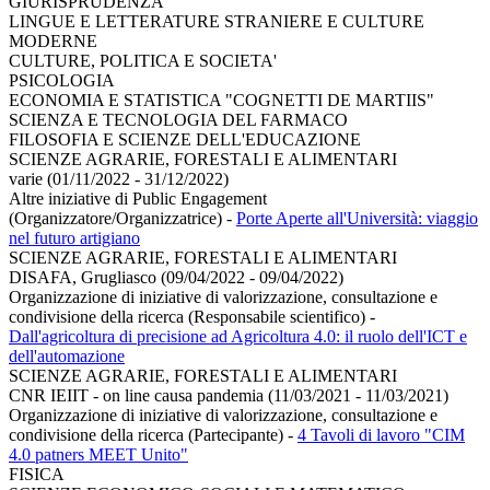
GIURISPRUDENZA
LINGUE E LETTERATURE STRANIERE E CULTURE
MODERNE
CULTURE, POLITICA E SOCIETA'
PSICOLOGIA
ECONOMIA E STATISTICA "COGNETTI DE MARTIIS"
SCIENZA E TECNOLOGIA DEL FARMACO
FILOSOFIA E SCIENZE DELL'EDUCAZIONE
SCIENZE AGRARIE, FORESTALI E ALIMENTARI
varie (01/11/2022 - 31/12/2022)
Altre iniziative di Public Engagement
(Organizzatore/Organizzatrice)
-
Porte Aperte all'Università: viaggio
nel futuro artigiano
SCIENZE AGRARIE, FORESTALI E ALIMENTARI
DISAFA, Grugliasco (09/04/2022 - 09/04/2022)
Organizzazione di iniziative di valorizzazione, consultazione e
condivisione della ricerca (Responsabile scientifico)
-
Dall'agricoltura di precisione ad Agricoltura 4.0: il ruolo dell'ICT e
dell'automazione
SCIENZE AGRARIE, FORESTALI E ALIMENTARI
CNR IEIIT - on line causa pandemia (11/03/2021 - 11/03/2021)
Organizzazione di iniziative di valorizzazione, consultazione e
condivisione della ricerca (Partecipante)
-
4 Tavoli di lavoro "CIM
4.0 patners MEET Unito"
FISICA