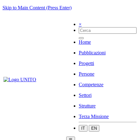
Skip to Main Content (Press Enter)
×
Home
Pubblicazioni
Progetti
Persone
Competenze
Settori
Strutture
Terza Missione
IT
EN
☰