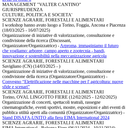
MANAGEMENT "VALTER CANTINO"
GIURISPRUDENZA
CULTURE, POLITICA E SOCIETA'
SCIENZE AGRARIE, FORESTALI E ALIMENTARI
I workshop hanno avuto luogo a Torino, Foggia, Ancona e Piacenza
(18/03/2025 - 16/07/2025)
Organizzazione di iniziative di valorizzazione, consultazione e
condivisione della ricerca (Discussant,
Organizzatore/Organizzatrice)
-
Arproma, immaginiamo il futuro
che vogliamo: arboree, campo aperto e zootecnia - bandi,
innovazione e sostenibilità nella meccanizzazione agricola
SCIENZE AGRARIE, FORESTALI E ALIMENTARI
Savigliano (CN) (14/03/2025 - )
Organizzazione di iniziative di valorizzazione, consultazione e
condivisione della ricerca (Organizzatore/Organizzatrice)
-
Convegno “Elettrificazione nelle macchine per l' agricoltura: nuove
sfide e scenari”
SCIENZE AGRARIE, FORESTALI E ALIMENTARI
Torino, OVAL LINGOTTO FIERE (12/02/2025 - 12/02/2025)
Organizzazione di concerti, spettacoli teatrali, rassegne
cinematografiche, eventi sportivi, mostre, esposizioni e altri eventi di
pubblica utilità aperti alla comunità (Organizzatore/Organizzatrice)
-
Stand DISAFA-UNITO alla fiera EIMA International 2024
SCIENZE AGRARIE, FORESTALI E ALIMENTARI
EIMA International - Bologna Fiere (06/11/2024 - 10/11/2024)