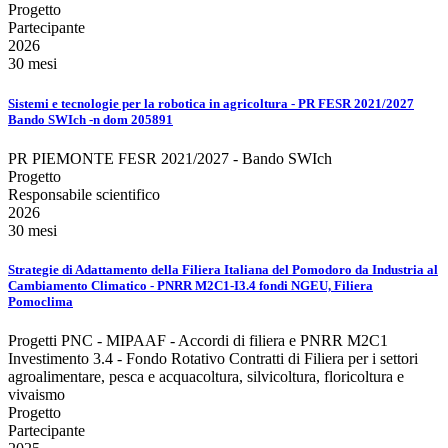
Progetto
Partecipante
2026
30 mesi
Sistemi e tecnologie per la robotica in agricoltura - PR FESR 2021/2027
Bando SWIch -n dom 205891
PR PIEMONTE FESR 2021/2027 - Bando SWIch
Progetto
Responsabile scientifico
2026
30 mesi
Strategie di Adattamento della Filiera Italiana del Pomodoro da Industria al
Cambiamento Climatico - PNRR M2C1-I3.4 fondi NGEU, Filiera
Pomoclima
Progetti PNC - MIPAAF - Accordi di filiera e PNRR M2C1
Investimento 3.4 - Fondo Rotativo Contratti di Filiera per i settori
agroalimentare, pesca e acquacoltura, silvicoltura, floricoltura e
vivaismo
Progetto
Partecipante