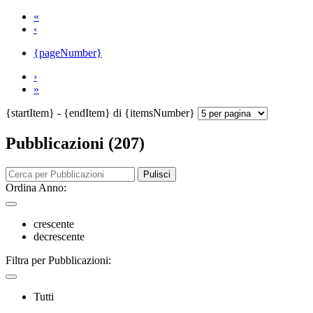
«
‹
{pageNumber}
›
»
{startItem} - {endItem} di {itemsNumber}
Pubblicazioni (207)
Pulisci
Ordina Anno:
crescente
decrescente
Filtra per Pubblicazioni:
Tutti