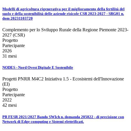
Modelli di agricoltura rigenerativa per il miglioramento della fertilità del
suolo e della sostenibilità delle aziende risicole CSR 2023-2027 - SRG01 n.
dom 20231103720
Complemento per lo Sviluppo Rurale della Regione Piemonte 2023-
2027 (CSR)
Progetto
Partecipante
2026
31 mesi
NODES - Nord Ovest Digitale E Sostenibile
Progetti PNRR M4C2 Iniziativa 1.5 - Ecosistemi dell'Innovazione
(EI)
Progetto
Partecipante
2022
42 mesi
PR FESR 2021/2027 Bando SWIch n. domanda 205822 - di precisione con
Network di Edge computing e Sistemi elettrificati.