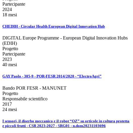
Partecipante
2024
18 mesi
CHEDIH - Circular Health European Digital Innovation Hub
DIGITAL Europe Programme - European Digital Innovation Hubs
(EDIH)
Progetto
Partecipante
2023
40 mesi
GAY Paolo - 305-9 - POR-FESR 2014/2020 - “ElectroAgri”
Bando POR FESR - MANUNET
Progetto
Responsabile scientifico
2017
24 mesi
I sensori, il diserbo meccanico e il robot “OZ” su orticole in coltura protetta
e piccoli frutti - CSR 2023-2027 - SRG01 - n.dom20231103696