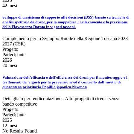
2025
42 mesi
Sviluppo di un sistema di supporto alle decisioni (DSS), basato su tecniche di
analisi spettrale da drone, per la mappatura, il rilevamento e la previsione
della Flavescenza Dorata in vigneti toscani.
Complemento per lo Sviluppo Rurale della Regione Toscana 2023-
2027 (CSR)
Progetto
Partecipante
2026
20 mesi
Valutazione dell’efficacia e dell’efficienza dei droni per il monitoraggio e i
trattamenti dei vigneti per la prevenzione ed il controllo dall’insetto di
quarantena prioritario Popillia japonica Newman
Dettagliato per rendicontazione - Altri progetti di ricerca senza
bando competitivo
Progetto
Partecipante
2025
12 mesi
No Results Found