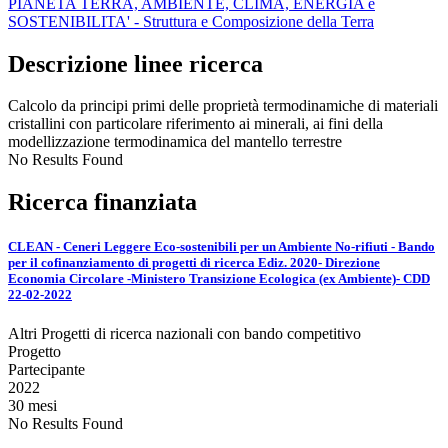
PIANETA TERRA, AMBIENTE, CLIMA, ENERGIA e
SOSTENIBILITA' - Struttura e Composizione della Terra
Descrizione linee ricerca
Calcolo da principi primi delle proprietà termodinamiche di materiali
cristallini con particolare riferimento ai minerali, ai fini della
modellizzazione termodinamica del mantello terrestre
No Results Found
Ricerca finanziata
CLEAN - Ceneri Leggere Eco-sostenibili per un Ambiente No-rifiuti - Bando
per il cofinanziamento di progetti di ricerca Ediz. 2020- Direzione
Economia Circolare -Ministero Transizione Ecologica (ex Ambiente)- CDD
22-02-2022
Altri Progetti di ricerca nazionali con bando competitivo
Progetto
Partecipante
2022
30 mesi
No Results Found