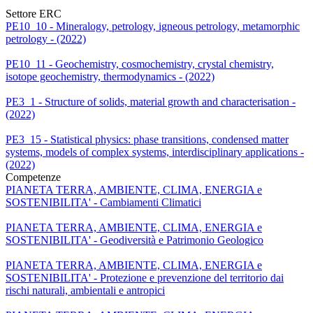
Settore ERC
PE10_10 - Mineralogy, petrology, igneous petrology, metamorphic
petrology - (2022)
PE10_11 - Geochemistry, cosmochemistry, crystal chemistry,
isotope geochemistry, thermodynamics - (2022)
PE3_1 - Structure of solids, material growth and characterisation -
(2022)
PE3_15 - Statistical physics: phase transitions, condensed matter
systems, models of complex systems, interdisciplinary applications -
(2022)
Competenze
PIANETA TERRA, AMBIENTE, CLIMA, ENERGIA e
SOSTENIBILITA' - Cambiamenti Climatici
PIANETA TERRA, AMBIENTE, CLIMA, ENERGIA e
SOSTENIBILITA' - Geodiversità e Patrimonio Geologico
PIANETA TERRA, AMBIENTE, CLIMA, ENERGIA e
SOSTENIBILITA' - Protezione e prevenzione del territorio dai
rischi naturali, ambientali e antropici