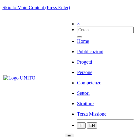
Skip to Main Content (Press Enter)
×
Home
Pubblicazioni
Progetti
Persone
Competenze
Settori
Strutture
Terza Missione
IT
EN
☰