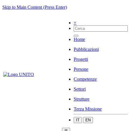
Skip to Main Content (Press Enter)
×
Home
Pubblicazioni
Progetti
Persone
Competenze
Settori
Strutture
Terza Missione
IT
EN
☰