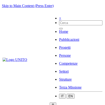
Skip to Main Content (Press Enter)
×
Home
Pubblicazioni
Progetti
Persone
Competenze
Settori
Strutture
Terza Missione
IT
EN
☰